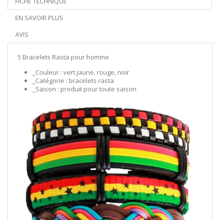
FICHE TECHNIQUE
EN SAVOIR PLUS
AVIS
5 Bracelets Rasta pour homme
_Couleur : vert jaune, rouge, noir
_Catégorie : bracelets rasta
_Saison : produit pour toute saison