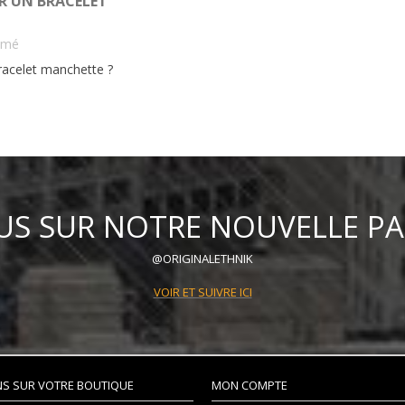
 UN BRACELET
imé
acelet manchette ?
US SUR NOTRE NOUVELLE P
@ORIGINALETHNIK
VOIR ET SUIVRE ICI
NS SUR VOTRE BOUTIQUE
MON COMPTE