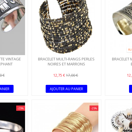
IQUE
PARURE COLLIER ET
PARURE COLLIER
MORE
MORE
RU
TE VINTAGE
BRACELET MULTI-RANGS PERLES
BRACELET 
LÉPHANT
NOIRES ET MARRONS
12,75 €
12
0 €
17,00 €
ANIER
AJOUTER AU PANIER
-25%
-25%