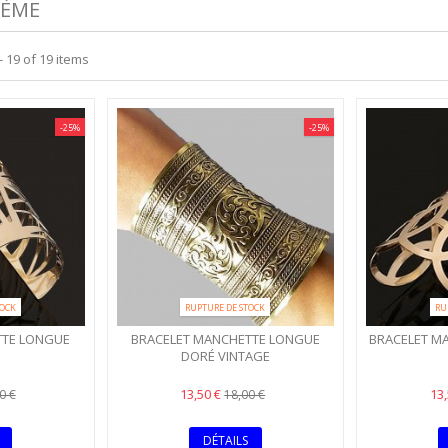
HÈME
 19 of 19 items
-25%
-25%
TOCK
RUPTURE DE STOCK
RU
TTE LONGUE
BRACELET MANCHETTE LONGUE
BRACELET M
DORÉ VINTAGE
13,50 €
13
0 €
18,00 €
DÉTAILS