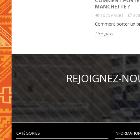
COMMENT PORTER
MANCHETTE ?
10759
vues
0
A
Comment porter un br
Lire plus
REJOIGNEZ-NO
CATÉGORIES
INFORMATIO