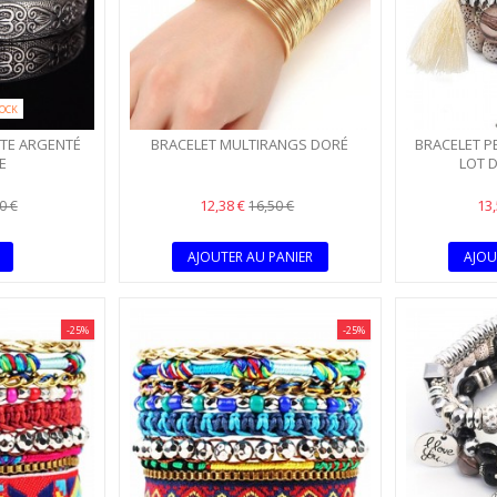
TOCK
TE ARGENTÉ
BRACELET MULTIRANGS DORÉ
BRACELET P
E
LOT D
12,38 €
13
0 €
16,50 €
AJOUTER AU PANIER
AJOU
-25%
-25%