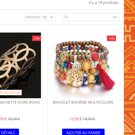
Il y a 19 produits.
-25%
-25%
PTURE DE STOCK
ANCHETTE DORÉ BOHO
BRACELET BOHÈME MULTICOLORE
,50 €
13,50 €
18,00 €
18,00 €
DÉTAILS
AJOUTER AU PANIER