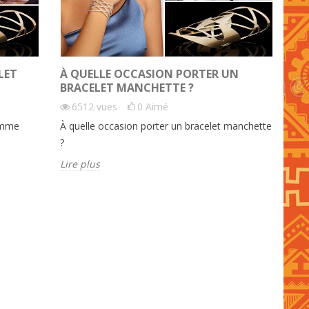
LET
À QUELLE OCCASION PORTER UN
BRACELET MANCHETTE ?
6512
vues
0
Aimé
femme
À quelle occasion porter un bracelet manchette
?
Lire plus