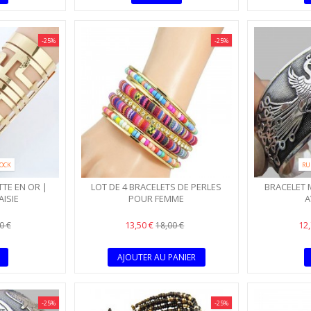
-25%
-25%
TOCK
RU
TE EN OR |
LOT DE 4 BRACELETS DE PERLES
BRACELET
AISIE
POUR FEMME
A
SALE!
13,50 €
12
0 €
18,00 €
AJOUTER AU PANIER
-25%
-25%