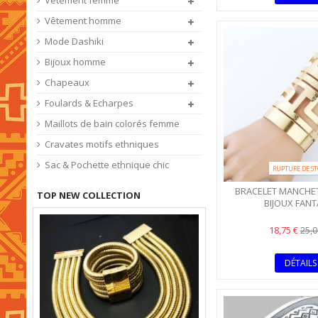
Vêtement femme
Vêtement homme
Mode Dashiki
Bijoux homme
Chapeaux
Foulards & Echarpes
Maillots de bain colorés femme
Cravates motifs ethniques
Sac & Pochette ethnique chic
RUPTURE DE S
BRACELET MANCHET
TOP NEW COLLECTION
BIJOUX FANT
18,75 €
25,0
DÉTAILS