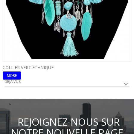
COLLIER VERT ETHNIQUE
C
MORE
DÉJÀ VUS
REJOIGNEZ-NOUS SUR
NOTRE NOUVELLE PAGE