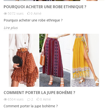
POURQUOI ACHETER UNE ROBE ETHNIQUE ?
5072
vues
0
Aimé
Pourquoi acheter une robe ethnique ?
Lire plus
COMMENT PORTER LA JUPE BOHÈME ?
6504
vues
2
0
Aimé
Comment porter la jupe bohème ?