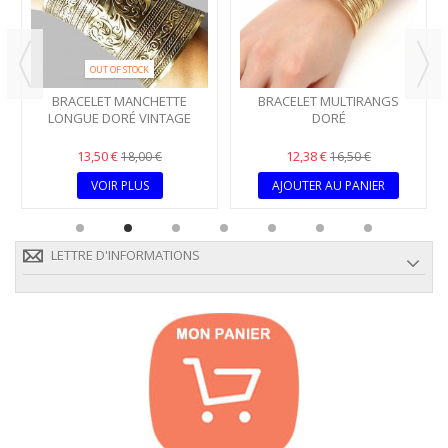
VINTAGE ETHNIQUE
BOH
12,75 €
13,50 €
17,00 €
1
VOIR PLUS
VOIR P
ET MULTIRANGS
DORÉ
38 €
16,50 €
ER AU PANIER
LETTRE D'INFORMATIONS