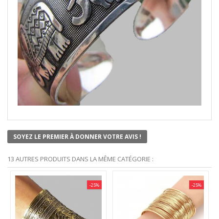
SOYEZ LE PREMIER À DONNER VOTRE AVIS !
13 AUTRES PRODUITS DANS LA MÊME CATÉGORIE :
-25%
-25%
OUT OF STOCK
OUT OF S
BRACELET MANCHETTE
BRACELET MANC