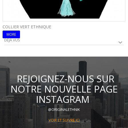
COLLIER VERT ETHNIQUE
C
MORE
DÉJÀ VUS
REJOIGNEZ-NOUS SUR
NOTRE NOUVELLE PAGE
INSTAGRAM
@ORIGINALETHNIK
VOIR ET SUIVRE ICI