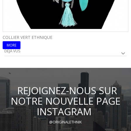
COLLIER VERT ETHNIQUE
C
MORE
DÉJÀ VUS
REJOIGNEZ-NOUS SUR
NOTRE NOUVELLE PAGE
INSTAGRAM
@ORIGINALETHNIK