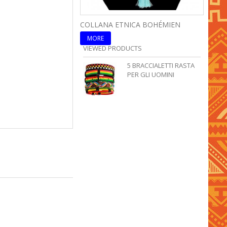
COLLANA ETNICA BOHÉMIEN
COLLA
MORE
MOR
VIEWED PRODUCTS
5 BRACCIALETTI RASTA
PER GLI UOMINI