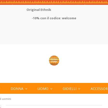
Original Ethnik
-10% con il codice: welcome
DONNA
UOMO
GIOIELLI
ACCESSOR
gli uomini