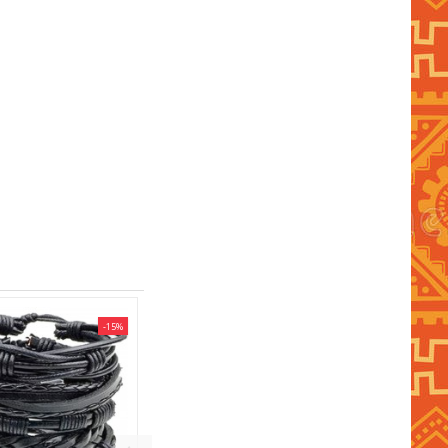
-15%
-15%
NON DISPONIBILE
LOTTO DI 6 BRACCIALI NERI E
MARRONI DA UOMO
14,45 €
17,00 €