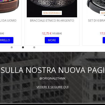
NON DISPONIBILE
NON
ALI DA UOMO
BRACCIALE ETNICO IN ARGENTO
SET DI 6 BRA
E
12,75 €
17,
0 €
17,00 €
ARRELLO
MORE
OI SULLA NOSTRA NUOVA PAG
@ORIGINALETHNIK
VEDERE E SEGUIRE QUI