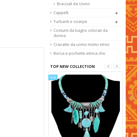
Bracciali da Uomo
Cappelli
Turbanti e sciarpe
Costumi da bagno colorati da
donna
Cravatte da uomo motivi etnici
Borsa e pochette etnica chic
TOP NEW COLLECTION
NEW