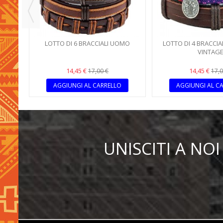
GE DA
LOTTO DI 6 BRACCIALI UOMO
LOTTO DI 4 BRACCI
VINTAG
14,45 €
14,45 €
17,00 €
17,0
AGGIUNGI AL CARRELLO
AGGIUNGI AL C
UNISCITI A N