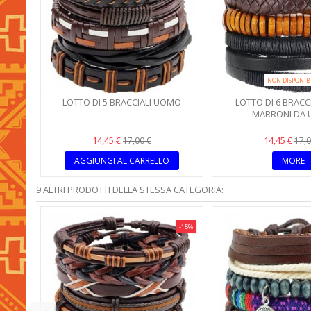
NON DISPONIB
LOTTO DI 5 BRACCIALI UOMO
LOTTO DI 6 BRACCI
MARRONI DA
14,45 €
14,45 €
17,00 €
17,0
AGGIUNGI AL CARRELLO
MORE
9 ALTRI PRODOTTI DELLA STESSA CATEGORIA:
-15%
-15%