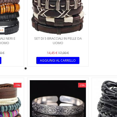
ILE
ALI NERI E
SET DI 5 BRACCIALI IN PELLE DA
 UOMO
UOMO
14,45 €
0 €
17,00 €
AGGIUNGI AL CARRELLO
-15%
-25%