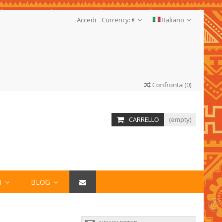
Accedi
Currency:
€
Italiano
Confronta
(
0
)
CARRELLO
(empty)
I
BLOG