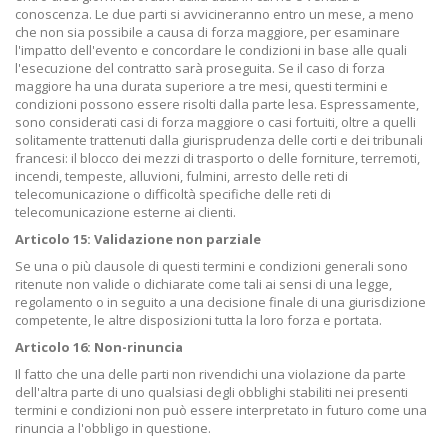
conoscenza. Le due parti si avvicineranno entro un mese, a meno
che non sia possibile a causa di forza maggiore, per esaminare
l'impatto dell'evento e concordare le condizioni in base alle quali
l'esecuzione del contratto sarà proseguita. Se il caso di forza
maggiore ha una durata superiore a tre mesi, questi termini e
condizioni possono essere risolti dalla parte lesa. Espressamente,
sono considerati casi di forza maggiore o casi fortuiti, oltre a quelli
solitamente trattenuti dalla giurisprudenza delle corti e dei tribunali
francesi: il blocco dei mezzi di trasporto o delle forniture, terremoti,
incendi, tempeste, alluvioni, fulmini, arresto delle reti di
telecomunicazione o difficoltà specifiche delle reti di
telecomunicazione esterne ai clienti.
Articolo 15: Validazione non parziale
Se una o più clausole di questi termini e condizioni generali sono
ritenute non valide o dichiarate come tali ai sensi di una legge,
regolamento o in seguito a una decisione finale di una giurisdizione
competente, le altre disposizioni tutta la loro forza e portata.
Articolo 16: Non-rinuncia
Il fatto che una delle parti non rivendichi una violazione da parte
dell'altra parte di uno qualsiasi degli obblighi stabiliti nei presenti
termini e condizioni non può essere interpretato in futuro come una
rinuncia a l'obbligo in questione.