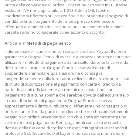
prima della convalida dell'ordine. I prezzi indicati sono in H.T (tasse
escluse), "IVA non applicabile, art. 293 B della CGI. I costi di
spedizione si riflettono sul prezzo finale dei prodotti del negozio di
vendita online. Il pagamento dell'intero prezzo deve essere
effettuato al momento dell'ordine. In nessun momento le somme
versate saranno considerate come acconto o acconto.
Articolo 7. Metodi di pagamento
Il cliente risolve il suo ordine con carta di credito o Paypal. Il cliente
garantisce a Original Ethnik di avere le autorizzazioni necessarie per
utilizzare il metodo di pagamento da lui scelto, durante la convalida
dell'ordine di acquisto. Original Ethnik si riserva il diritto di
sospendere o annullare qualsiasi ordine o consegna,
indipendentemente dalla loro natura e livello di esecuzione, in caso
di rifiuto di autorizzazione al pagamento con carta di credito da
parte degli enti ufficialmente accreditati o in caso di nessun
pagamento di alcuna somma che sarebbe dovuta dall'acquirente, o
in caso di incidente di pagamento. Original Ethnik si riserva
espressamente il diritto di rifiutare di effettuare una consegna o di
onorare un ordine da parte di un cliente che non ha completamente
pagato o un ordine precedente o con chi è stata amministrata una
controversia di pagamento. Per i pagamenti con carta di credito, i
dettagli della tua carta di credito vengono crittografati utilizzando il
protocollo SSL (Secure Socket Layer) e non passano mai in chiaro