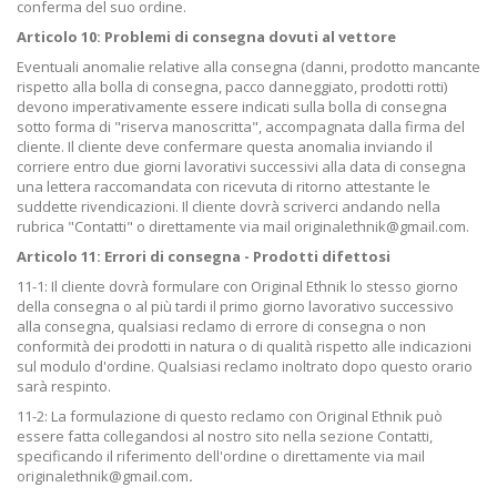
conferma del suo ordine.
Articolo 10: Problemi di consegna dovuti al vettore
Eventuali anomalie relative alla consegna (danni, prodotto mancante
rispetto alla bolla di consegna, pacco danneggiato, prodotti rotti)
devono imperativamente essere indicati sulla bolla di consegna
sotto forma di "riserva manoscritta", accompagnata dalla firma del
cliente. Il cliente deve confermare questa anomalia inviando il
corriere entro due giorni lavorativi successivi alla data di consegna
una lettera raccomandata con ricevuta di ritorno attestante le
suddette rivendicazioni. Il cliente dovrà scriverci andando nella
rubrica "Contatti" o direttamente via mail originalethnik@gmail.com.
Articolo 11: Errori di consegna - Prodotti difettosi
11-1: Il cliente dovrà formulare con Original Ethnik lo stesso giorno
della consegna o al più tardi il primo giorno lavorativo successivo
alla consegna, qualsiasi reclamo di errore di consegna o non
conformità dei prodotti in natura o di qualità rispetto alle indicazioni
sul modulo d'ordine. Qualsiasi reclamo inoltrato dopo questo orario
sarà respinto.
11-2: La formulazione di questo reclamo con Original Ethnik può
essere fatta collegandosi al nostro sito nella sezione Contatti,
specificando il riferimento dell'ordine o direttamente via mail
originalethnik@gmail.com
.