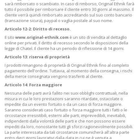
sarà rimborsato o scambiato. In caso di rimborso, Original Ethnik farà
tutto il possibile per rimborsare il cliente entro 30 giorni al massimo. Il
cliente verrà quindi rimborsato accreditando sul suo conto bancario
(transazione sicura), paypal o vaglia postale al suo nome.
Articolo 12-2: Diritto di recesso.
Il sito
www.original-ethnik.com
è un sito di vendita al dettaglio
online per privati. Il diritto di recesso secondo le disposizioni della
legge di Chatel. Il cliente ha un periodo di riflessione di 14 giorni.
Articolo 13: riserva di proprietà
I prodotti rimangono di proprietà di Original Ethnik fino al completo
pagamento dell'ordine. Tuttavia, al momento della consegna, i rischi
della merce consegnata vengono trasferiti al cliente.
Articolo 14: Forza maggiore
Nessuna delle parti avrà fallito nei suoi obblighi contrattuali, nella
misura in cui le loro prestazioni saranno ritardate, ostacolate o
impedite da un evento fortuito o da un caso di forza maggiore.
Saranno considerati caso fortuito o forza maggiore tutti i fatti o le
circostanze irresistibili, esterni alle parti, imprevedibili, inevitabili,
indipendenti dalla volontà delle parti e che non possono essere
impediti da loro, nonostante tutti gli sforzi ragionevolmente possibili.
La parte interessata da tali circostanze comunicherà all'altra parte
entro dieci giorni lavorativi dalla data in cui ne è venuta a