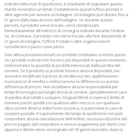
indicato nella mail di spedizione, ti chiediamo di segnalare questo
ritardo inviandoci un'email. Contatteremo quindi l'ufficio postale o
altre agenzie per avviare un'indagine. Un'indagine può durare fino a
21 giorni dalla data di inizio dell'indagine. Se durante questo
periodo, il prodotto viene trovato, verrà reindirizzato
immediatamente all'indirizzo di consegna indicato durante l'ordine.
Se, al contrario, il prodotto non viene trovato alla fine del periodo di
21 giorni di indagine, l'Ufficio Postale o altre organizzazioni
considerano il pacco come perso.
Solo allora possiamo inviarti un prodotto sostitutivo a nostre spese.
Se i prodotti ordinati non fossero più disponibili in questo momento,
rimborseremo la quantità di prodotti interessati dalla perdita del
corriere. Se il prodotto oi prodotti fossero ancora disponibili, ma
avessero modificato il prezzo di vendita sul sito, applicheremo i
nuovi prezzi di vendita o rimborseremo la differenza su questa
differenza di prezzo. Non accettiamo alcuna responsabilità per
tempi di consegna più lunghi dovuti al corriere, specialmente in caso
di perdita di prodotti o sciopero. Original Ethnik si riserva il diritto di
ricevere pacchi spediti con qualsiasi altro mezzo e con qualsiasi
altra società diversa dalla Posta Svizzera, in particolare in caso di
sciopero postale. Il superamento dei tempi di spedizione non può
comportare alcuna cancellazione dell'ordine, nessuna riduzione del
prezzo pagato dal compratore e nessun pagamento per danni, non
appena il cliente viene consegnato nel 30 giorni lavorativi, dopo la