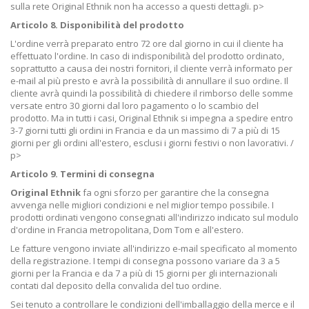
sulla rete Original Ethnik non ha accesso a questi dettagli. p>
Articolo 8. Disponibilità del prodotto
L'ordine verrà preparato entro 72 ore dal giorno in cui il cliente ha
effettuato l'ordine. In caso di indisponibilità del prodotto ordinato,
soprattutto a causa dei nostri fornitori, il cliente verrà informato per
e-mail al più presto e avrà la possibilità di annullare il suo ordine. Il
cliente avrà quindi la possibilità di chiedere il rimborso delle somme
versate entro 30 giorni dal loro pagamento o lo scambio del
prodotto. Ma in tutti i casi, Original Ethnik si impegna a spedire entro
3-7 giorni tutti gli ordini in Francia e da un massimo di 7 a più di 15
giorni per gli ordini all'estero, esclusi i giorni festivi o non lavorativi. /
p>
Articolo 9. Termini di consegna
Original Ethnik
fa ogni sforzo per garantire che la consegna
avvenga nelle migliori condizioni e nel miglior tempo possibile. I
prodotti ordinati vengono consegnati all'indirizzo indicato sul modulo
d'ordine in Francia metropolitana, Dom Tom e all'estero.
Le fatture vengono inviate all'indirizzo e-mail specificato al momento
della registrazione. I tempi di consegna possono variare da 3 a 5
giorni per la Francia e da 7 a più di 15 giorni per gli internazionali
contati dal deposito della convalida del tuo ordine.
Sei tenuto a controllare le condizioni dell'imballaggio della merce e il