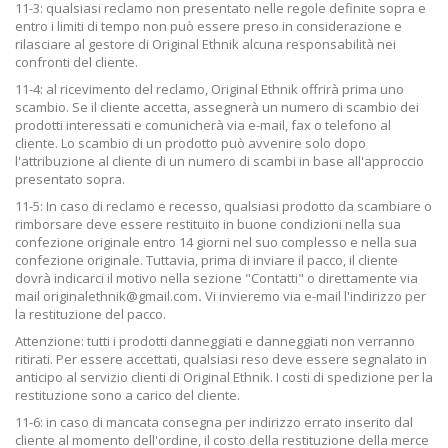
11-3: qualsiasi reclamo non presentato nelle regole definite sopra e
entro i limiti di tempo non può essere preso in considerazione e
rilasciare al gestore di Original Ethnik alcuna responsabilità nei
confronti del cliente.
11-4: al ricevimento del reclamo, Original Ethnik
offrirà prima uno
scambio. Se il cliente accetta, assegnerà un numero di scambio dei
prodotti interessati e comunicherà via e-mail, fax o telefono al
cliente. Lo scambio di un prodotto può avvenire solo dopo
l'attribuzione al cliente di un numero di scambi in base all'approccio
presentato sopra.
11-5: In caso di reclamo e recesso, qualsiasi prodotto da scambiare o
rimborsare deve essere restituito in buone condizioni nella sua
confezione originale entro 14 giorni nel suo complesso e nella sua
confezione originale. Tuttavia, prima di inviare il pacco, il cliente
dovrà indicarci il motivo nella sezione "Contatti" o direttamente via
mail originalethnik@gmail.com
.
Vi invieremo via e-mail l'indirizzo per
la restituzione del pacco.
Attenzione: tutti i prodotti danneggiati e danneggiati non verranno
ritirati. Per essere accettati, qualsiasi reso deve essere segnalato in
anticipo al servizio clienti di Original Ethnik. I costi di spedizione per la
restituzione sono a carico del cliente.
11-6: in caso di mancata consegna per indirizzo errato inserito dal
cliente al momento dell'ordine, il costo della restituzione della merce