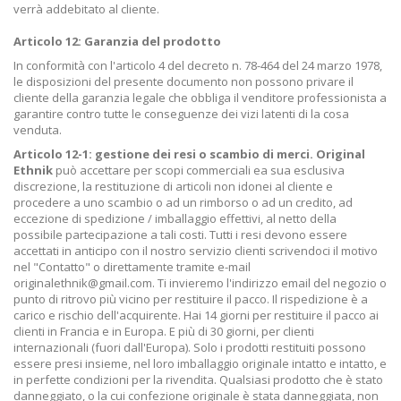
verrà addebitato al cliente.
Articolo 12: Garanzia del prodotto
In conformità con l'articolo 4 del decreto n. 78-464 del 24 marzo 1978,
le disposizioni del presente documento non possono privare il
cliente della garanzia legale che obbliga il venditore professionista a
garantire contro tutte le conseguenze dei vizi latenti di la cosa
venduta.
Articolo 12-1: gestione dei resi o scambio di merci. Original
Ethnik
può accettare per scopi commerciali ea sua esclusiva
discrezione, la restituzione di articoli non idonei al cliente e
procedere a uno scambio o ad un rimborso o ad un credito, ad
eccezione di spedizione / imballaggio effettivi, al netto della
possibile partecipazione a tali costi. Tutti i resi devono essere
accettati in anticipo con il nostro servizio clienti scrivendoci il motivo
nel "Contatto" o direttamente tramite e-mail
originalethnik@gmail.com. Ti invieremo l'indirizzo email del negozio o
punto di ritrovo più vicino per restituire il pacco. Il rispedizione è a
carico e rischio dell'acquirente. Hai 14 giorni per restituire il pacco ai
clienti in Francia e in Europa. E più di 30 giorni, per clienti
internazionali (fuori dall'Europa). Solo i prodotti restituiti possono
essere presi insieme, nel loro imballaggio originale intatto e intatto, e
in perfette condizioni per la rivendita. Qualsiasi prodotto che è stato
danneggiato, o la cui confezione originale è stata danneggiata, non