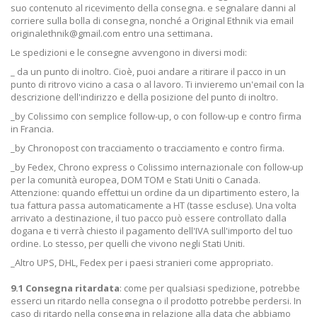
suo contenuto al ricevimento della consegna. e segnalare danni al
corriere sulla bolla di consegna, nonché a Original Ethnik via email
originalethnik@gmail.com
entro una settimana
.
Le spedizioni e le consegne avvengono in diversi modi:
_ da un punto di inoltro. Cioè, puoi andare a ritirare il pacco in un
punto di ritrovo vicino a casa o al lavoro. Ti invieremo un'email con la
descrizione dell'indirizzo e della posizione del punto di inoltro.
_by Colissimo con semplice follow-up, o con follow-up e contro firma
in Francia.
_by Chronopost con tracciamento o tracciamento e contro firma.
_by Fedex, Chrono express o Colissimo internazionale con follow-up
per la comunità europea, DOM TOM e Stati Uniti o Canada.
Attenzione: quando effettui un ordine da un dipartimento estero, la
tua fattura passa automaticamente a HT (tasse escluse). Una volta
arrivato a destinazione, il tuo pacco può essere controllato dalla
dogana e ti verrà chiesto il pagamento dell'IVA sull'importo del tuo
ordine. Lo stesso, per quelli che vivono negli Stati Uniti.
_Altro UPS, DHL, Fedex per i paesi stranieri come appropriato.
9.1 Consegna ritardata
: come per qualsiasi spedizione, potrebbe
esserci un ritardo nella consegna o il prodotto potrebbe perdersi. In
caso di ritardo nella consegna in relazione alla data che abbiamo