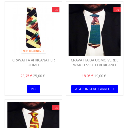
-5%
-5%
NON DISPONIBILE
CRAVATTA AFRICANA PER
CRAVATTA DA UOMO VERDE
UOMO
WAX TESSUTO AFRICANO
23,75 €
18,05 €
25,00 €
19,00 €
PIÙ
AGGIUNGI AL CARRELLO
-5%