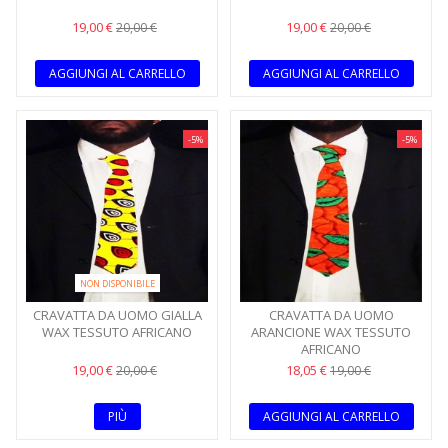
19,00 €
19,00 €
20,00 €
20,00 €
AGGIUNGI AL CARRELLO
AGGIUNGI AL CARRELLO
-5%
-5%
NON DISPONIBILE
CRAVATTA DA UOMO GIALLA
CRAVATTA DA UOMO
WAX TESSUTO AFRICANO
ARANCIONE WAX TESSUTO
AFRICANO
19,00 €
18,05 €
20,00 €
19,00 €
PIÙ
AGGIUNGI AL CARRELLO