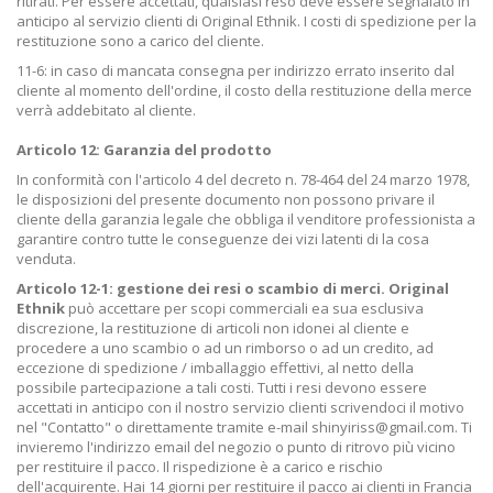
ritirati. Per essere accettati, qualsiasi reso deve essere segnalato in
anticipo al servizio clienti di Original Ethnik. I costi di spedizione per la
restituzione sono a carico del cliente.
11-6: in caso di mancata consegna per indirizzo errato inserito dal
cliente al momento dell'ordine, il costo della restituzione della merce
verrà addebitato al cliente.
Articolo 12: Garanzia del prodotto
In conformità con l'articolo 4 del decreto n. 78-464 del 24 marzo 1978,
le disposizioni del presente documento non possono privare il
cliente della garanzia legale che obbliga il venditore professionista a
garantire contro tutte le conseguenze dei vizi latenti di la cosa
venduta.
Articolo 12-1: gestione dei resi o scambio di merci. Original
Ethnik
può accettare per scopi commerciali ea sua esclusiva
discrezione, la restituzione di articoli non idonei al cliente e
procedere a uno scambio o ad un rimborso o ad un credito, ad
eccezione di spedizione / imballaggio effettivi, al netto della
possibile partecipazione a tali costi. Tutti i resi devono essere
accettati in anticipo con il nostro servizio clienti scrivendoci il motivo
nel "Contatto" o direttamente tramite e-mail shinyiriss@gmail.com. Ti
invieremo l'indirizzo email del negozio o punto di ritrovo più vicino
per restituire il pacco. Il rispedizione è a carico e rischio
dell'acquirente. Hai 14 giorni per restituire il pacco ai clienti in Francia