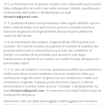
11-2: La formulazione di questo reclamo con C ultureafro può essere
fatta collegandosi al nostro sito nella sezione Contatti, specificando
il riferimento dell'ordine o direttamente via mail
shinyiriss@gmail.com .
11-3: qualsiasi reclamo non presentato nelle regole definite sopra e
entro i limiti di tempo non può essere preso in considerazione e
rilasciare al gestore di Original Ethnik alcuna responsabilità nei
confronti del cliente.
11-4: al ricevimento del reclamo, Original Ethnik offrirà prima uno
scambio. Se il cliente accetta, assegnerà un numero di scambio dei
prodotti interessati e comunicherà via e-mail, fax o telefono al
cliente. Lo scambio di un prodotto può avvenire solo dopo
l'attribuzione al cliente di un numero di scambi in base all'approccio
presentato sopra.
11-5: In caso di reclamo e recesso, qualsiasi prodotto da scambiare o
rimborsare deve essere restituito in buone condizioni nella sua
confezione originale entro 14 giorni nel suo complesso e nella sua
confezione originale. Tuttavia, prima di inviare il pacco, il cliente
dovrà indicarci il motivo nella sezione "Contatti" o direttamente via
mail
shinyiriss@gmail.com.
Vi invieremo via e-mail l'indirizzo per la
restituzione del pacco.
Attenzione: tutti i prodotti danneggiati e danneggiati non verranno