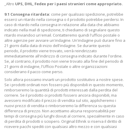
_Altro
UPS, DHL, Fedex per i paesi stranieri come appropriato.
9.1 Consegna ritardata:
come per qualsiasi spedizione, potrebbe
esserci un ritardo nella consegna o il prodotto potrebbe perdersi. In
caso di ritardo nella consegna in relazione alla data che abbiamo
indicato nella mail di spedizione, ti chiediamo di segnalare questo
ritardo inviandoci un'email. Contatteremo quindi l'ufficio postale o
altre agenzie per avviare un'indagine. Un'indagine può durare fino a
21 giorni dalla data di inizio dell'indagine. Se durante questo
periodo, il prodotto viene trovato, verrà reindirizzato
immediatamente all'indirizzo di consegna indicato durante l'ordine.
Se, al contrario, il prodotto non viene trovato alla fine del periodo di
21 giorni di indagine, l'Ufficio Postale o altre organizzazioni
considerano il pacco come perso.
Solo allora possiamo inviarti un prodotto sostitutivo a nostre spese.
Se i prodotti ordinati non fossero più disponibili in questo momento,
rimborseremo la quantità di prodotti interessati dalla perdita del
corriere. Se il prodotto oi prodotti fossero ancora disponibili, ma
avessero modificato il prezzo di vendita sul sito, applicheremo i
nuovi prezzi di vendita o rimborseremo la differenza su questa
differenza di prezzo. Non accettiamo alcuna responsabilità per
tempi di consegna più lunghi dovuti al corriere, specialmente in caso
di perdita di prodotti o sciopero. Original Ethnik si riserva il diritto di
ricevere pacchi spediti con qualsiasi altro mezzo e con qualsiasi