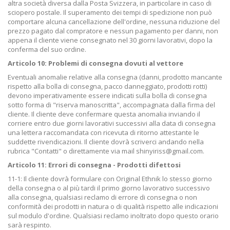
altra società diversa dalla Posta Svizzera, in particolare in caso di
sciopero postale. Il superamento dei tempi di spedizione non può
comportare alcuna cancellazione dell'ordine, nessuna riduzione del
prezzo pagato dal compratore e nessun pagamento per danni, non
appena il cliente viene consegnato nel 30 giorni lavorativi, dopo la
conferma del suo ordine.
Articolo 10: Problemi di consegna dovuti al vettore
Eventuali anomalie relative alla consegna (danni, prodotto mancante
rispetto alla bolla di consegna, pacco danneggiato, prodotti rotti)
devono imperativamente essere indicati sulla bolla di consegna
sotto forma di "riserva manoscritta", accompagnata dalla firma del
cliente. Il cliente deve confermare questa anomalia inviando il
corriere entro due giorni lavorativi successivi alla data di consegna
una lettera raccomandata con ricevuta di ritorno attestante le
suddette rivendicazioni. Il cliente dovrà scriverci andando nella
rubrica "Contatti" o direttamente via mail shinyiriss@gmail.com.
Articolo 11: Errori di consegna - Prodotti difettosi
11-1: Il cliente dovrà formulare con Original Ethnik lo stesso giorno
della consegna o al più tardi il primo giorno lavorativo successivo
alla consegna, qualsiasi reclamo di errore di consegna o non
conformità dei prodotti in natura o di qualità rispetto alle indicazioni
sul modulo d'ordine. Qualsiasi reclamo inoltrato dopo questo orario
sarà respinto.