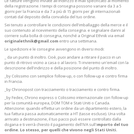
Le fatture vengono inviate all'indirizzo e-mail specificato al momento
della registrazione. I tempi di consegna possono variare da 3 a 5
giorni per la Francia e da 7 a più di 15 giorni per gli internazionali
contati dal deposito della convalida del tuo ordine.
Sei tenuto a controllare le condizioni dell'imballaggio della merce e il
suo contenuto al ricevimento della consegna. e segnalare danni al
corriere sulla bolla di consegna, nonché a Original Ethnik via email
originalethnik@gmail.com
entro una settimana.
Le spedizioni e le consegne avvengono in diversi modi:
_ da un punto di inoltro. Cioè, puoi andare a ritirare il pacco in un
punto di ritrovo vicino a casa o al lavoro. Ti invieremo un'email con la
descrizione dell'indirizzo e della posizione del punto di inoltro.
_by Colissimo con semplice follow-up, o con follow-up e contro firma
in Francia.
_by Chronopost con tracciamento o tracciamento e contro firma.
_by Fedex, Chrono express o Colissimo internazionale con follow-up
per la comunità europea, DOM TOM e Stati Uniti o Canada.
Attenzione: quando effettui un ordine da un dipartimento estero, la
tua fattura passa automaticamente a HT (tasse escluse). Una volta
arrivato a destinazione, il tuo pacco può essere controllato dalla
dogana e ti verrà chiesto il pagamento dell'IVA sull'i
mporto del tuo
ordine. Lo stesso, per quelli che vivono negli Stati Uniti.