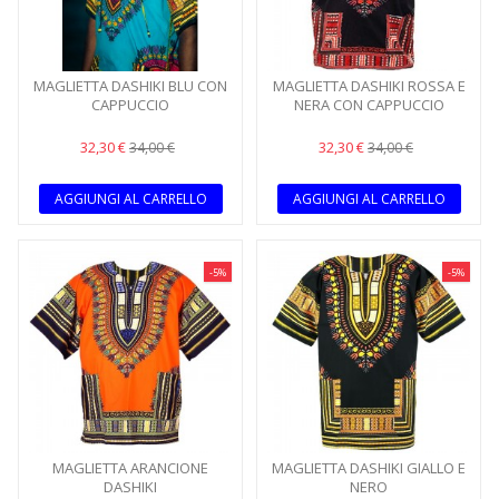
MAGLIETTA DASHIKI BLU CON
MAGLIETTA DASHIKI ROSSA E
CAPPUCCIO
NERA CON CAPPUCCIO
32,30 €
32,30 €
34,00 €
34,00 €
AGGIUNGI AL CARRELLO
AGGIUNGI AL CARRELLO
-5%
-5%
MAGLIETTA ARANCIONE
MAGLIETTA DASHIKI GIALLO E
DASHIKI
NERO