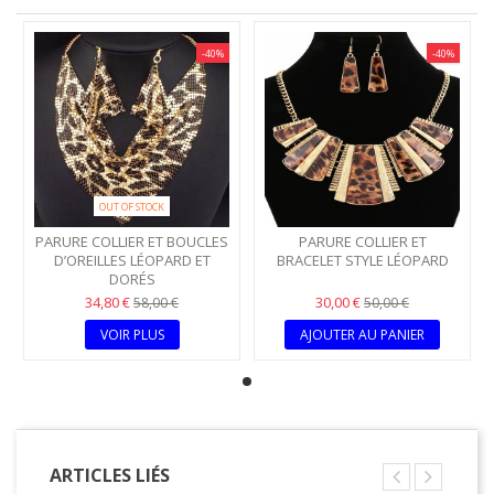
-40%
-40%
OUT OF STOCK
PARURE COLLIER ET BOUCLES
PARURE COLLIER ET
D’OREILLES LÉOPARD ET
BRACELET STYLE LÉOPARD
DORÉS
34,80 €
30,00 €
58,00 €
50,00 €
VOIR PLUS
AJOUTER AU PANIER
ARTICLES LIÉS