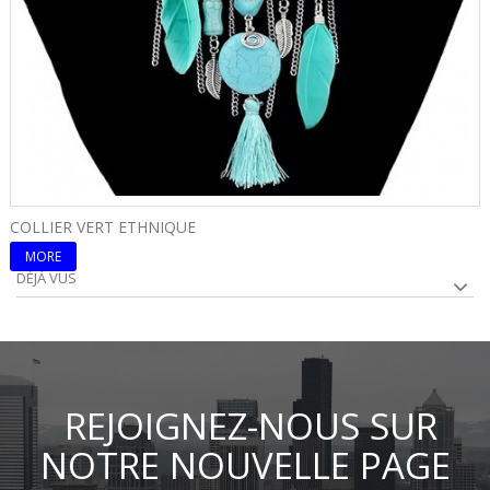
COLLIER VERT ETHNIQUE
C
MORE
DÉJÀ VUS
REJOIGNEZ-NOUS SUR
NOTRE NOUVELLE PAGE