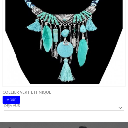
COLLIER VERT ETHNIQUE
C
MORE
DÉJÀ VUS