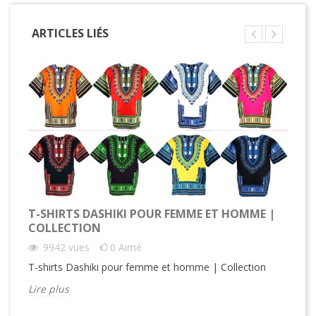
ARTICLES LIÉS
T-SHIRTS DASHIKI POUR FEMME ET HOMME |
CH
COLLECTION
YA
9942
vues
0
Aimé
T-shirts Dashiki pour femme et homme | Collection
Ch
Ya
Lire plus
à v