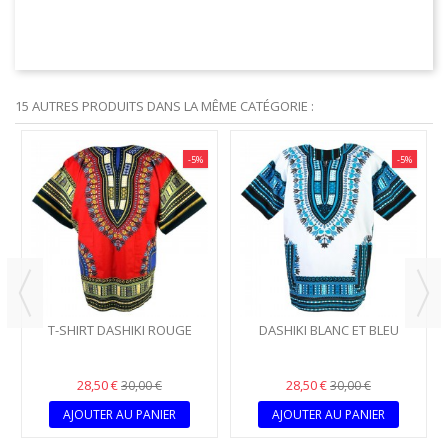
Lir
15 AUTRES PRODUITS DANS LA MÊME CATÉGORIE :
-5%
-5%
T-SHIRT DASHIKI ROUGE
DASHIKI BLANC ET BLEU
28,50 €
28,50 €
30,00 €
30,00 €
AJOUTER AU PANIER
AJOUTER AU PANIER