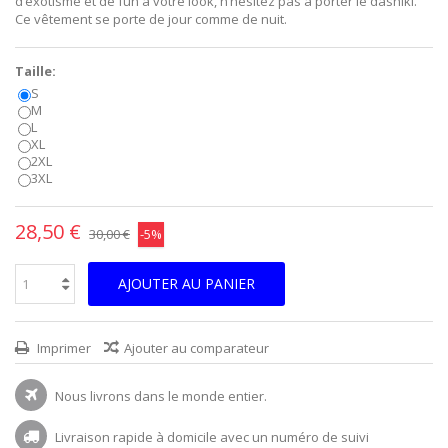
d’exotisme et de fun à votre look, n’hésitez pas à porter le dashiki.
Ce vêtement se porte de jour comme de nuit.
Taille:
S
M
L
XL
2XL
3XL
28,50 €
30,00 €
-5%
AJOUTER AU PANIER
Imprimer
Ajouter au comparateur
Nous livrons dans le monde entier.
Livraison rapide à domicile avec un numéro de suivi