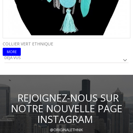
COLLIER VERT ETHNIQUE
C
MORE
DÉJÀ VUS
REJOIGNEZ-NOUS SUR
NOTRE NOUVELLE PAGE
INSTAGRAM
@ORIGINALETHNIK