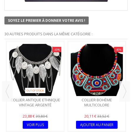
SOYEZ LE PREMIER À DONNER VOTRE AVIS !
30 AUTRES PRODUITS DANS LA MÊME CATÉGORIE :
-40%
-40%
OUT OF STOCK
COLLIER ANTIQUE ETHNIQUE
COLLIER BOHÈME
VINTAGE ARGENTÉ
MULTICOLORE
23,88 €
20,11 €
39,80 €
33,52 €
VOIR PLUS
AJOUTER AU PANIER