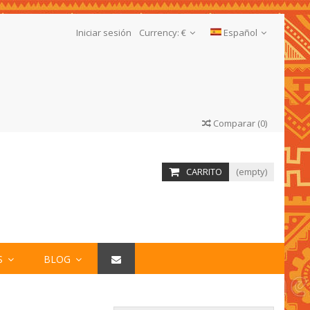
Iniciar sesión
Currency:
€
Español
Comparar
(
0
)
CARRITO
(empty)
S
BLOG