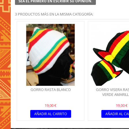
SEA EL PRIMERO EN ESCRIBIR SU OPINIÓN.
3 PRODUCTOS MÁS EN LA MISMA CATEGORÍA:
GORRO RASTA BLANCO
GORRO VISERA RA
VERDE AMARILL
19,00 €
19,00 €
AÑADIR AL CARRITO
AÑADIR AL CA