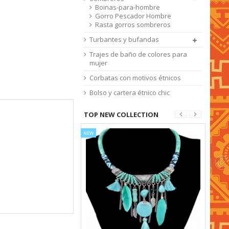
Boinas-para-hombre
Gorro Pescador Hombre
Rasta gorros sombreros
Turbantes y bufandas
Trajes de baño de colores para
mujer
Corbatas con motivos étnicos
Bolso y cartera étnico chic
TOP NEW COLLECTION
NEW