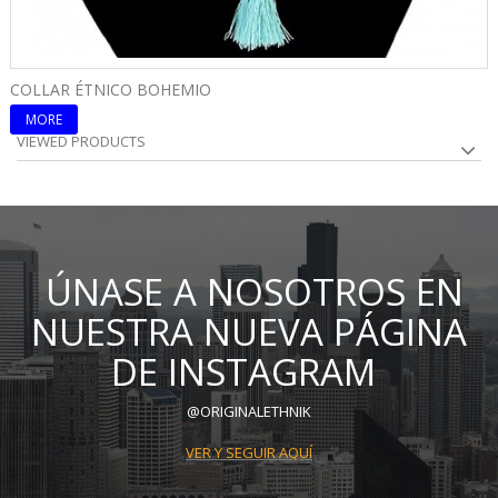
COLLAR ÉTNICO BOHEMIO
C
MORE
VIEWED PRODUCTS
ÚNASE A NOSOTROS EN
NUESTRA NUEVA PÁGINA
DE INSTAGRAM
@ORIGINALETHNIK
VER Y SEGUIR AQUÍ