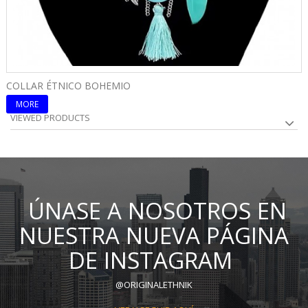
COLLAR ÉTNICO BOHEMIO
C
MORE
VIEWED PRODUCTS
ÚNASE A NOSOTROS EN
NUESTRA NUEVA PÁGINA
DE INSTAGRAM
@ORIGINALETHNIK