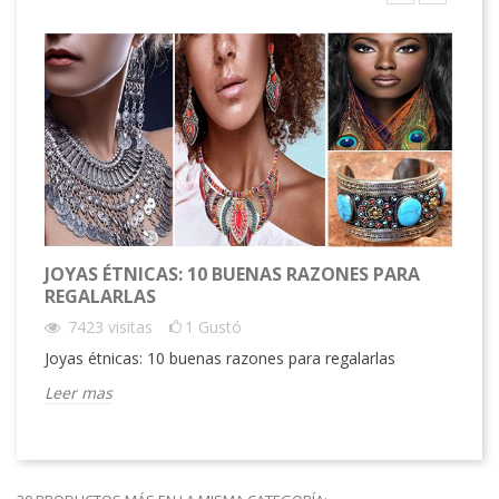
JOYAS ÉTNICAS: 10 BUENAS RAZONES PARA
¿Q
REGALARLAS
IN
7423
visitas
1
Gustó
Joyas étnicas: 10 buenas razones para regalarlas
¿Qu
Leer mas
Le