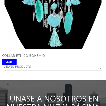
COLLAR ÉTNICO BOHEMIO
C
MORE
VIEWED PRODUCTS
ÚNASE A NOSOTROS EN