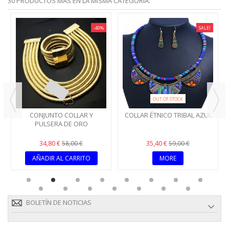
30 PRODUCTOS MÁS EN LA MISMA CATEGORÍA:
-40%
SALE!
OUT OF STOCK
CONJUNTO COLLAR Y
COLLAR ÉTNICO TRIBAL AZUL
PULSERA DE ORO
34,80 €
35,40 €
58,00 €
59,00 €
AÑADIR AL CARRITO
MORE
BOLETÍN DE NOTICIAS