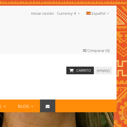
Iniciar sesión
Currency:
€
Español
Comparar
(
0
)
CARRITO
(empty)
S
BLOG