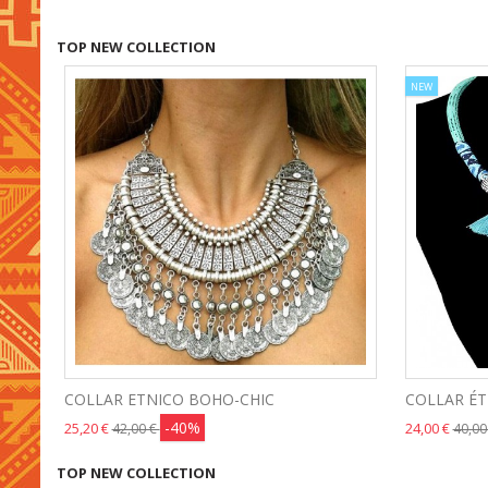
TOP NEW COLLECTION
NEW
COLLAR ETNICO BOHO-CHIC
COLLAR É
-40%
25,20 €
24,00 €
42,00 €
40,00
TOP NEW COLLECTION