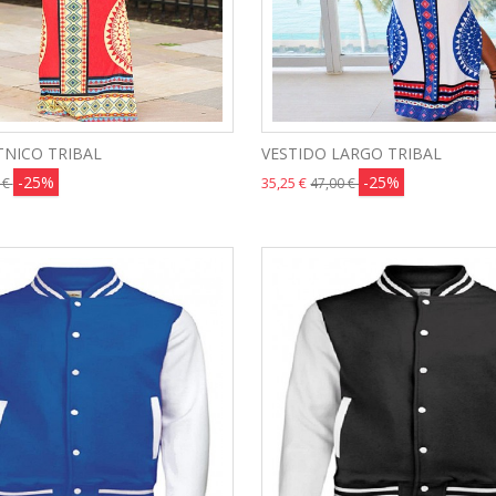
TNICO TRIBAL
VESTIDO LARGO TRIBAL
-25%
-25%
35,25 €
 €
47,00 €