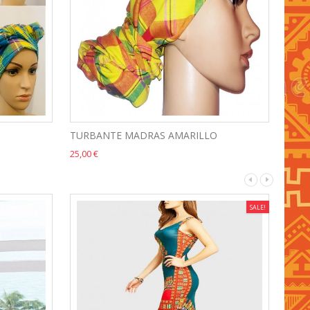
TURBANTE MADRAS AMARILLO
TUR
25,00 €
25,00
SALE!