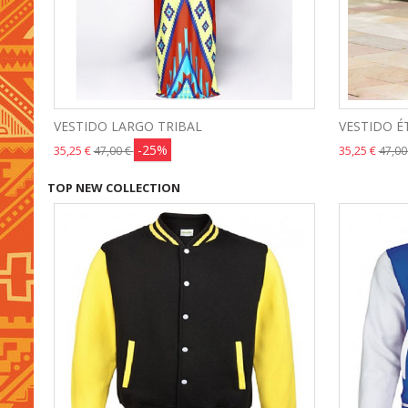
VESTIDO LARGO TRIBAL
VESTIDO É
-25%
35,25 €
35,25 €
47,00 €
47,00
TOP NEW COLLECTION