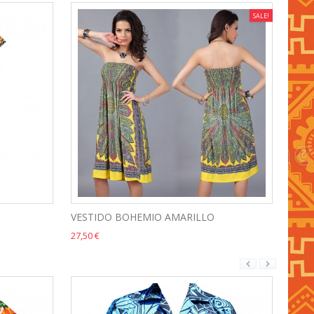
SALE!
VESTIDO BOHEMIO AMARILLO
SEXY
27,50 €
28,00