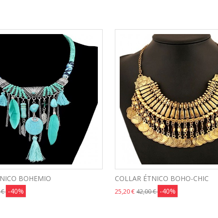
TNICO BOHEMIO
COLLAR ÉTNICO BOHO-CHIC
-40%
-40%
25,20 €
 €
42,00 €