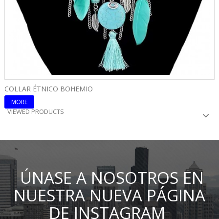
COLLAR ÉTNICO BOHEMIO
C
MORE
VIEWED PRODUCTS
ÚNASE A NOSOTROS EN
NUESTRA NUEVA PÁGINA
DE INSTAGRAM