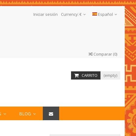
Iniciar sesión
Currency:
€
Español
Comparar
(
0
)
CARRITO
(empty)
S
BLOG