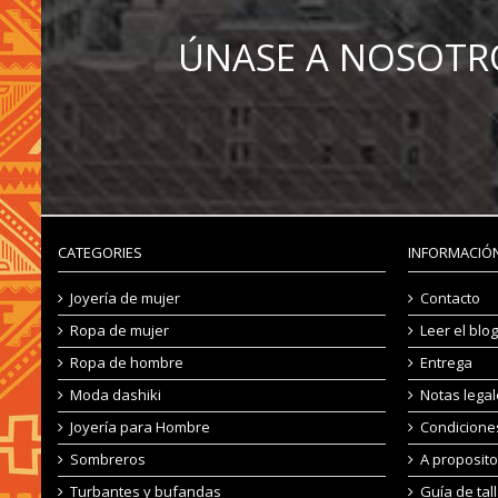
ÚNASE A NOSOTR
CATEGORIES
INFORMACIÓN
Joyería de mujer
Contacto
Ropa de mujer
Leer el blog
Ropa de hombre
Entrega
Moda dashiki
Notas lega
Joyería para Hombre
Condicione
Sombreros
A proposito
Turbantes y bufandas
Guía de tal