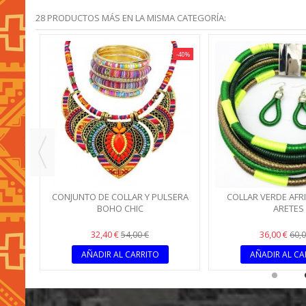
28 PRODUCTOS MÁS EN LA MISMA CATEGORÍA:
-40%
SERA
CONJUNTO DE COLLAR Y PULSERA
COLLAR VERDE AFR
OS
BOHO CHIC
ARETES
32,40 €
36,00 €
54,00 €
60,0
AÑADIR AL CARRITO
AÑADIR AL CA