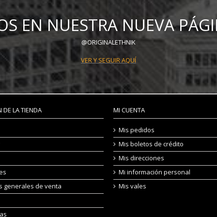
OS EN NUESTRA NUEVA PÁGI
@ORIGINALETHNIK
VER Y SEGUIR AQUÍ
 DE LA TIENDA
MI CUENTA
Mis pedidos
Mis boletos de crédito
Mis direcciones
les
Mi información personal
s generales de venta
Mis vales
las