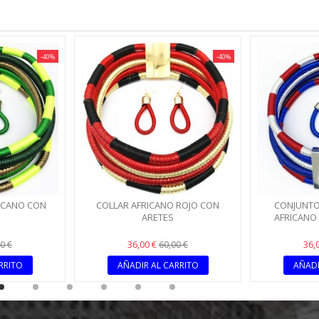
-40%
-40%
ICANO CON
COLLAR AFRICANO ROJO CON
CONJUNTO
ARETES
AFRICANO
36,00 €
36,
0 €
60,00 €
RRITO
AÑADIR AL CARRITO
AÑADI