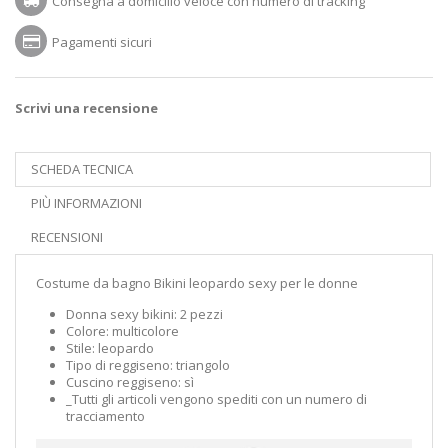
Consegna a domicilio veloce con numero di tracking
Pagamenti sicuri
Scrivi una recensione
SCHEDA TECNICA
PIÙ INFORMAZIONI
RECENSIONI
Costume da bagno Bikini leopardo sexy per le donne
Donna sexy bikini: 2 pezzi
Colore: multicolore
Stile: leopardo
Tipo di reggiseno: triangolo
Cuscino reggiseno: sì
_Tutti gli articoli vengono spediti con un numero di
tracciamento