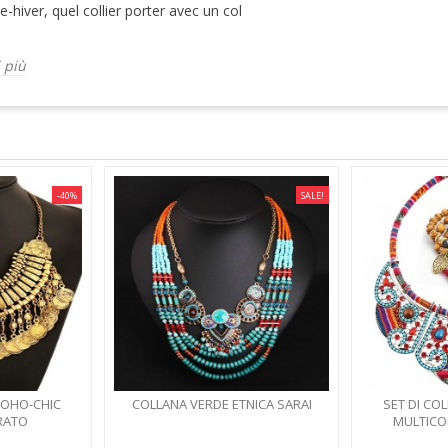
hiver, quel collier porter avec un col
i più
-40%
SALE!
BOHO-CHIC
COLLANA VERDE ETNICA SARAI
SET DI CO
RATO
MULTICO