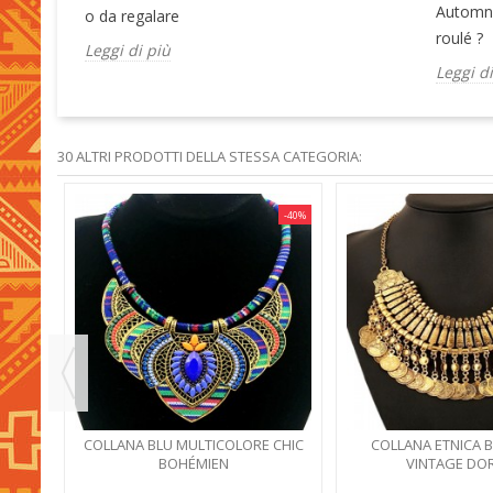
Automne-
o da regalare
roulé ?
Leggi di più
Leggi d
30 ALTRI PRODOTTI DELLA STESSA CATEGORIA:
-40%
-40%
 BLU
COLLANA BLU MULTICOLORE CHIC
COLLANA ETNICA 
BOHÉMIEN
VINTAGE DO