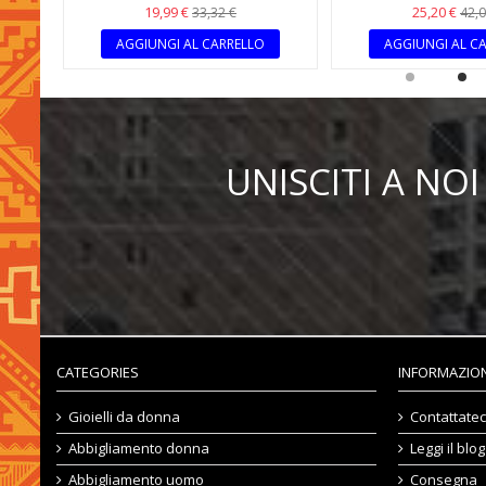
19,99 €
25,20 €
33,32 €
42,0
AGGIUNGI AL CARRELLO
AGGIUNGI AL C
UNISCITI A N
CATEGORIES
INFORMAZION
Gioielli da donna
Contattatec
Abbigliamento donna
Leggi il blog
Abbigliamento uomo
Consegna