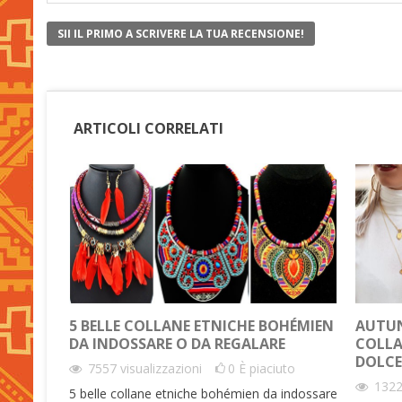
SII IL PRIMO A SCRIVERE LA TUA RECENSIONE!
ARTICOLI CORRELATI
5 BELLE COLLANE ETNICHE BOHÉMIEN
AUTUN
DA INDOSSARE O DA REGALARE
COLLA
DOLCE
7557
visualizzazioni
0
È piaciuto
132
5 belle collane etniche bohémien da indossare