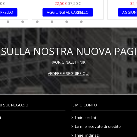
22,50 €
32,
0 €
37,50 €
ARRELLO
AGGIUNGI AL CARRELLO
AGGIUNG
OI SULLA NOSTRA NUOVA PAG
@ORIGINALETHNIK
VEDERE E SEGUIRE QUI
I SUL NEGOZIO
IL MIO CONTO
i
I miei ordini
Le mie ricevute di credito
I miei indirizzi