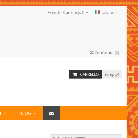
Accedi
Currency:
€
Italiano
Confronta
(
0
)
CARRELLO
(empty)
I
BLOG